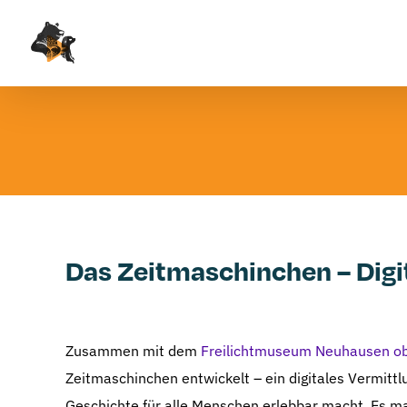
Zum
Inhalt
springen
Das Zeitmaschinchen – Digi
Zusammen mit dem
Freilichtmuseum Neuhausen ob
Zeitmaschinchen entwickelt – ein digitales Vermitt
Geschichte für alle Menschen erlebbar macht. Es m